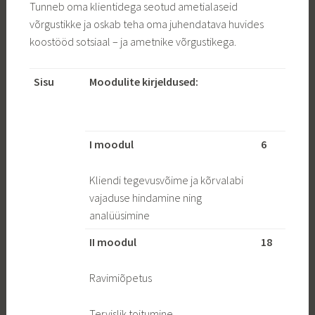
Tunneb oma klientidega seotud ametialaseid
võrgustikke ja oskab teha oma juhendatava huvides
koostööd sotsiaal – ja ametnike võrgustikega.
Sisu
Moodulite kirjeldused:
I moodul
6
Kliendi tegevusvõime ja kõrvalabi
vajaduse hindamine ning
analüüsimine
II moodul
18
Ravimiõpetus
Tervislik toitumine