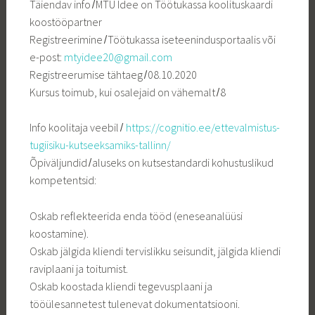
Täiendav info ̸ MTÜ Idee on Töötukassa koolituskaardi
koostööpartner
Registreerimine ̸ Töötukassa iseteenindusportaalis või
e-post:
mtyidee20@gmail.com
Registreerumise tähtaeg ̸ 08.10.2020
Kursus toimub, kui osalejaid on vähemalt ̸ 8
Info koolitaja veebil ̸
https://cognitio.ee/ettevalmistus-
tugiisiku-kutseeksamiks-tallinn/
Õpiväljundid ̸ aluseks on kutsestandardi kohustuslikud
kompetentsid:
Oskab reflekteerida enda tööd (eneseanalüüsi
koostamine).
Oskab jälgida kliendi tervislikku seisundit, jälgida kliendi
raviplaani ja toitumist.
Oskab koostada kliendi tegevusplaani ja
tööülesannetest tulenevat dokumentatsiooni.