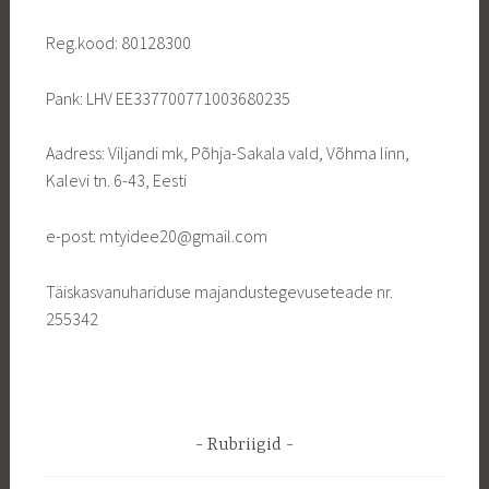
Reg.kood: 80128300
Pank: LHV EE337700771003680235
Aadress: Viljandi mk, Põhja-Sakala vald, Võhma linn,
Kalevi tn. 6-43, Eesti
e-post: mtyidee20@gmail.com
Täiskasvanuhariduse majandustegevuseteade nr.
255342
Rubriigid