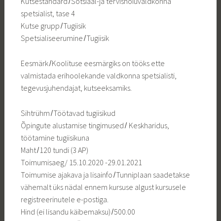
Kutsestandard ̸ Sotsiaal-ja tervishoiuvaldkonna
spetsialist, tase 4
Kutse grupp ̸ Tugiisik
Spetsialiseerumine ̸ Tugiisik
Eesmärk ̸ Koolituse eesmärgiks on tööks ette
valmistada erihoolekande valdkonna spetsialisti,
tegevusjuhendajat, kutseeksamiks.
Sihtrühm ̸ Töötavad tugiisikud
Õpingute alustamise tingimused ̸ Keskharidus,
töötamine tugiisikuna
Maht ̸ 120 tundi (3 AP)
Toimumisaeg/ 15.10.2020 -29.01.2021
Toimumise ajakava ja lisainfo ̸ Tunniplaan saadetakse
vähemalt üks nädal ennem kursuse algust kursusele
registreerinutele e-postiga.
Hind (ei lisandu käibemaksu) ̸ 500.00