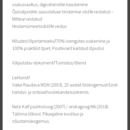
osalusvaatlus, digivahendite kasutamine
Õpiväljundite saavutatuse hindamise viis ̸ Arvestatud –
Mittearvestatud
Hindamismeetodid ̸ Arvestus
Nõuded lõpetamiseks ̸ 70% loengutes osalemine ja
100% praktilist õpet; Positiivselt kaitstud lõputöö
Väljastatav dokument ̸ Tunnistus/tõend
Lektorid ̸
Vaike Raudava MSW (2003), 25 aastat töökogemust Eesti
haridus- ja sotsiaalhoolekandesüsteemis.
Nele Kalf psühholoog (2007) / andragoog MA (2018)
Tallinna Ülikool. Pikaajaline koolitus-ja
nõustamiskogemus.