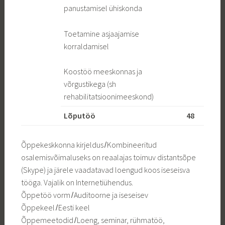
panustamisel ühiskonda
Toetamine asjaajamise
korraldamisel
Koostöö meeskonnas ja
võrgustikega (sh
rehabilitatsioonimeeskond)
Lõputöö
48
Õppekeskkonna kirjeldus ̸ Kombineeritud
osalemisvõimaluseks on reaalajas toimuv distantsõpe
(Skype) ja järele vaadatavad loengud koos iseseisva
tööga. Vajalik on Internetiühendus.
Õppetöö vorm ̸ Auditoorne ja iseseisev
Õppekeel ̸ Eesti keel
Õppemeetodid ̸ Loeng, seminar, rühmatöö,