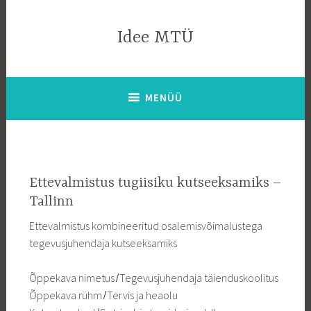
Liigu
sisu
Idee MTÜ
juurde
MENÜÜ
Ettevalmistus tugiisiku kutseeksamiks –
Tallinn
Ettevalmistus kombineeritud osalemisvõimalustega
tegevusjuhendaja kutseeksamiks
Õppekava nimetus ̸ Tegevusjuhendaja täienduskoolitus
Õppekava rühm ̸ Tervis ja heaolu