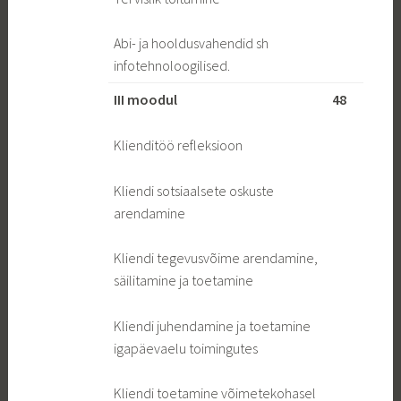
Abi- ja hooldusvahendid sh
infotehnoloogilised.
III moodul
48
Klienditöö refleksioon
Kliendi sotsiaalsete oskuste
arendamine
Kliendi tegevusvõime arendamine,
säilitamine ja toetamine
Kliendi juhendamine ja toetamine
igapäevaelu toimingutes
Kliendi toetamine võimetekohasel