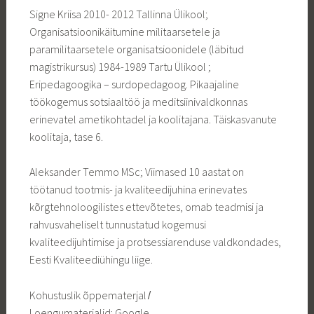
Signe Kriisa 2010- 2012 Tallinna Ülikool;
Organisatsioonikäitumine militaarsetele ja
paramilitaarsetele organisatsioonidele (läbitud
magistrikursus) 1984-1989 Tartu Ülikool ;
Eripedagoogika – surdopedagoog. Pikaajaline
töökogemus sotsiaaltöö ja meditsiinivaldkonnas
erinevatel ametikohtadel ja koolitajana. Täiskasvanute
koolitaja, tase 6.
Aleksander Temmo MSc; Viimased 10 aastat on
töötanud tootmis- ja kvaliteedijuhina erinevates
kõrgtehnoloogilistes ettevõtetes, omab teadmisi ja
rahvusvaheliselt tunnustatud kogemusi
kvaliteedijuhtimise ja protsessiarenduse valdkondades,
Eesti Kvaliteediühingu liige.
Kohustuslik õppematerjal ̸
Loengumaterjalid: Google