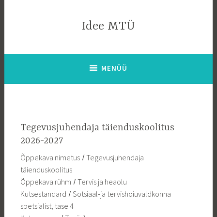
Liigu
sisu
Idee MTÜ
juurde
MENÜÜ
Tegevusjuhendaja täienduskoolitus
2026-2027
Õppekava nimetus ̸ Tegevusjuhendaja
täienduskoolitus
Õppekava rühm ̸ Tervis ja heaolu
Kutsestandard ̸ Sotsiaal-ja tervishoiuvaldkonna
spetsialist, tase 4