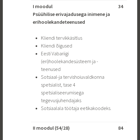
I moodul
34
Psüühilise erivajadusega inimene ja
erihoolekandeteenused
Kliendi tervikkäsitlus
Kliendi õigused
Eesti Vabariigi
(eri)hoolekandesüsteem ja -
teenused
Sotsiaal-ja tervishoiuvaldkonna
spetsialist, tase 4
spetsialiseerumisega
tegevusjuhendajaks
Sotsiaalala töötaja eetikakoodeks.
II moodul (54/28)
84