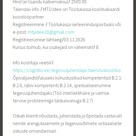
Hind (ei lisandu käibemaksu) ̸ 2500.00
Täiendav info ̸ MTÜ Idee on Töötukassa koolituskaardi
koostööpartner
Registreerimine ̸ Töötukassa iseteenindusportaalis või
e-post:
mtyidee20@gmail.com
Registreerumise tähtaeg ̸ 03.11.2026
Kursus toimub, kui osalejaid on vähemalt ̸ 8
Info koolitaja veebil ̸
https://cognitio.ee/tegevusjuhendaja-taienduskoolitus
Õpiväljundid ̸ aluseks kohustuslikud kompetentsid B.2.1-
B.2.6, läbiv kompetents B.2.14, spetsialiseerumine
tegevusjuhendajaks (Töö intellektihäire ja vaimse
tervise probleemiga täiskasvanuga B.2.7)
Oskab klienti nõustada, juhendada ja õpetada vastavalt
nende arengutasemele ja tegevusvõimele sotsiaalsete
oskuste omandamisel.