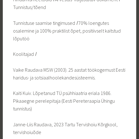
Tunnistus/tõend
Tunnistuse saamise tingimused ̸ 70% loengutes
osalemine ja 100% praktilist õpet, positiivselt kaitstud
lõputöö
Koolitajad ̸
Vaike Raudava MSW (2003). 25 aastat töökogemust Eesti
haridus- ja sotsiaalhoolekandesüsteemis.
Kaiti Kuiv. Lõpetanud TÜ psühhiaatria eriala 1986.
Pikaaegne perelepitaja (Eesti Pereteraapia Ühingu
tunnistus)
Janne-Liis Raudava, 2023 Tartu Tervishoiu Kõrgkool,
tervishoiuõde