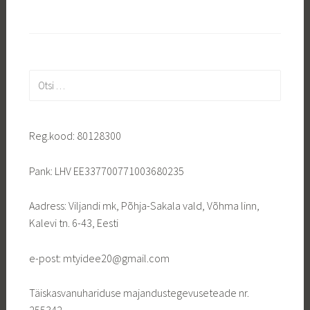
Otsi:
Reg.kood: 80128300
Pank: LHV EE337700771003680235
Aadress: Viljandi mk, Põhja-Sakala vald, Võhma linn,
Kalevi tn. 6-43, Eesti
e-post: mtyidee20@gmail.com
Täiskasvanuhariduse majandustegevuseteade nr.