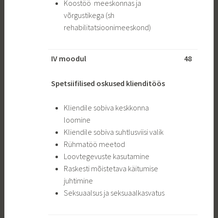
Koostöö meeskonnas ja
võrgustikega (sh
rehabilitatsioonimeeskond)
IV moodul
48
Spetsiifilised oskused klienditöös
Kliendile sobiva keskkonna
loomine
Kliendile sobiva suhtlusviisi valik
Rühmatöö meetod
Loovtegevuste kasutamine
Raskesti mõistetava käitumise
juhtimine
Seksuaalsus ja seksuaalkasvatus