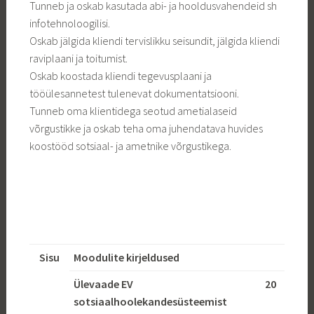
Tunneb ja oskab kasutada abi- ja hooldusvahendeid sh
infotehnoloogilisi.
Oskab jälgida kliendi tervislikku seisundit, jälgida kliendi
raviplaani ja toitumist.
Oskab koostada kliendi tegevusplaani ja
tööülesannetest tulenevat dokumentatsiooni.
Tunneb oma klientidega seotud ametialaseid
võrgustikke ja oskab teha oma juhendatava huvides
koostööd sotsiaal- ja ametnike võrgustikega.
Sisu
Moodulite kirjeldused
Ülevaade EV
20
sotsiaalhoolekandesüsteemist