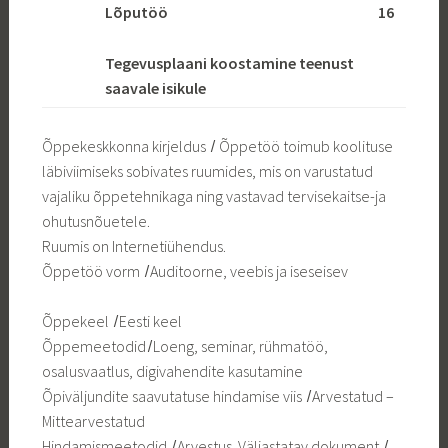
Lõputöö
16
Tegevusplaani koostamine teenust
saavale isikule
Õppekeskkonna kirjeldus ̸ Õppetöö toimub koolituse
läbiviimiseks sobivates ruumides, mis on varustatud
vajaliku õppetehnikaga ning vastavad tervisekaitse-ja
ohutusnõuetele.
Ruumis on Internetiühendus.
Õppetöö vorm ̸ Auditoorne, veebis ja iseseisev
Õppekeel ̸ Eesti keel
Õppemeetodid ̸ Loeng, seminar, rühmatöö,
osalusvaatlus, digivahendite kasutamine
Õpiväljundite saavutatuse hindamise viis ̸ Arvestatud –
Mittearvestatud
Hindamismeetodid ̸ Arvestus Väljastatav dokument ̸