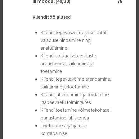
III moodul (40/30)
78
Klienditöö alused
Kliendi tegevusvõime ja kõrvalabi
vajaduse hindamine ning
analüüsimine.
Kliendi sotsiaalsete oskuste
arendamine, säilitamine ja
toetamine
Kliendi tegevusvõime arendamine,
säilitamine ja toetamine
Kliendi juhendamine ja toetamine
igapäevaelu toimingutes
Kliendi toetamine võimetekohasel
panustamisel ühiskonda
Toetamine asjaajamise
korraldamisel