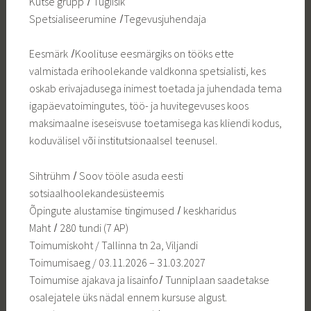
Kutse grupp ̸ Tugiisik
Spetsialiseerumine ̸ Tegevusjuhendaja
Eesmärk ̸ Koolituse eesmärgiks on tööks ette
valmistada erihoolekande valdkonna spetsialisti, kes
oskab erivajadusega inimest toetada ja juhendada tema
igapäevatoimingutes, töö- ja huvitegevuses koos
maksimaalne iseseisvuse toetamisega kas kliendi kodus,
koduvälisel või institutsionaalsel teenusel.
Sihtrühm ̸ Soov tööle asuda eesti
sotsiaalhoolekandesüsteemis
Õpingute alustamise tingimused ̸ keskharidus
Maht ̸ 280 tundi (7 AP)
Toimumiskoht / Tallinna tn 2a, Viljandi
Toimumisaeg / 03.11.2026 – 31.03.2027
Toimumise ajakava ja lisainfo ̸ Tunniplaan saadetakse
osalejatele üks nädal ennem kursuse algust.