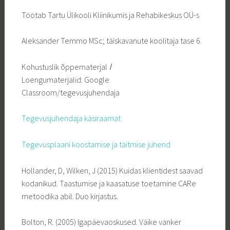
Töötab Tartu Ülikooli Kliinikumis ja Rehabikeskus OÜ-s
Aleksander Temmo MSc; täiskavanute koolitaja tase 6.
Kohustuslik õppematerjal ̸
Loengumaterjalid: Google
Classroom/tegevusjuhendaja
Tegevusjuhendaja käsiraamat
Tegevusplaani koostamise ja täitmise juhend
Hollander, D, Wilken, J (2015) Kuidas klientidest saavad
kodanikud. Taastumise ja kaasatuse toetamine CARe
metoodika abil. Duo kirjastus.
Bolton, R. (2005) Igapäevaoskused. Väike vanker