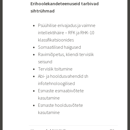
Erihoolekandeteenuseid tarbivad
sihtrühmad
Psüühilise erivajadus ja vaimne
intellektihäire – RFK ja RHK-10
klassifikatsioonides
Somaatilised haigused
Ravimiõpetus, kliendi tervislik
seisund
Tervislik toitumine
Abi- ja hooldusvahendid sh
infotehnoloogilised
Esmaste esmaabivõtete
kasutamine
Esmaste hooldusvõtete
kasutamine