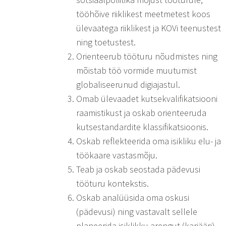
tööhõive riiklikest meetmetest koos
ülevaatega riiklikest ja KOVi teenustest
ning toetustest.
Orienteerub tööturu nõudmistes ning
mõistab töö vormide muutumist
globaliseerunud digiajastul.
Omab ülevaadet kutsekvalifikatsiooni
raamistikust ja oskab orienteeruda
kutsestandardite klassifikatsioonis.
Oskab reflekteerida oma isikliku elu- ja
töökaare vastasmõju.
Teab ja oskab seostada pädevusi
tööturu kontekstis.
Oskab analüüsida oma oskusi
(pädevusi) ning vastavalt sellele
planeerida isiklikku arengut (karjääri).