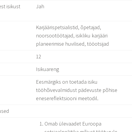
st isikust
Jah
Karjäärispetsialistid, õpetajad,
noorsootöötajad, isikliku karjääri
planeerimise huvilised, tööotsijad
12
Isikuareng
Eesmärgiks on toetada isiku
tööhõivevalmidust pädevuste põhise
enesereflektsiooni meetodil.
used
Omab ülevaadet Euroopa
sotsiaalpoliitika mõjust tööturule,