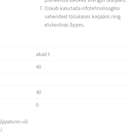
Oskab kasutada infotehnoloogilisi
vahendeid tööalases karjääris ning
elukestvas õppes.
akad t
40
40
0
õppetunni v
õi
)