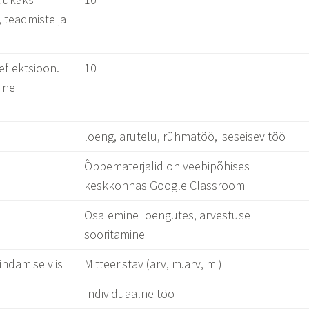
 teadmiste ja
eflektsioon.
10
ine
loeng, arutelu, rühmatöö, iseseisev töö
Õppematerjalid on veebipõhises
keskkonnas Google Classroom
Osalemine loengutes, arvestuse
sooritamine
indamise viis
Mitteeristav (arv, m.arv, mi)
Individuaalne töö