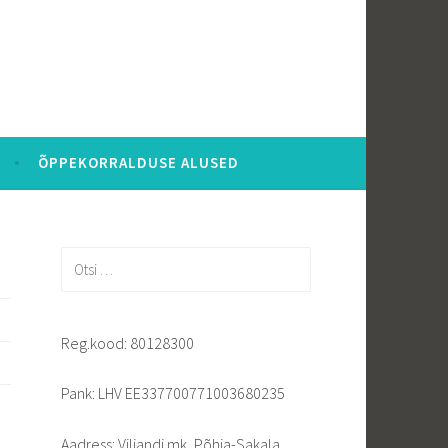
ÕPPEKORRALDUSE ALUSED
Otsi:
Reg.kood: 80128300
Pank: LHV EE337700771003680235
Aadress: Viljandi mk, Põhja-Sakala