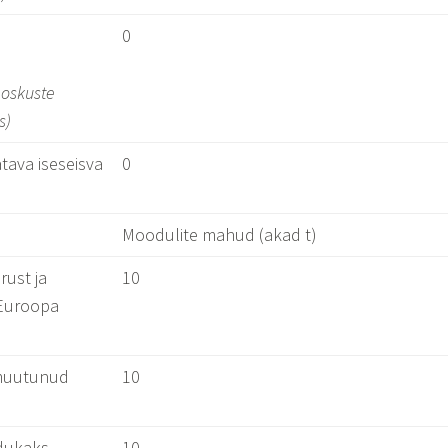
0
 oskuste
s)
atava iseseisva
0
Moodulite mahud (akad t)
ust ja
10
 Euroopa
 muutunud
10
edukaks
10