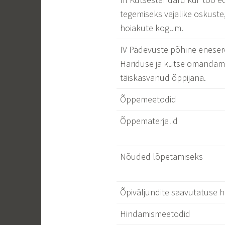
tegemiseks vajalike oskuste,
hoiakute kogum.
IV Pädevuste põhine eneser
Hariduse ja kutse omandam
täiskasvanud õppijana.
Õppemeetodid
Õppematerjalid
Nõuded lõpetamiseks
Õpiväljundite saavutatuse h
Hindamismeetodid