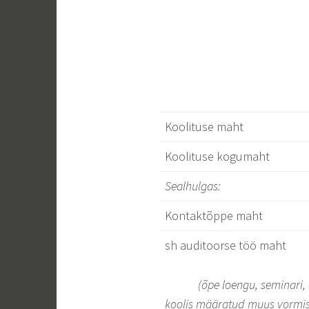
Koolituse maht
Koolituse kogumaht
Sealhulgas:
Kontaktõppe maht
sh auditoorse töö maht
(
õpe loengu, seminari,
koolis m
ääratud muus vormis