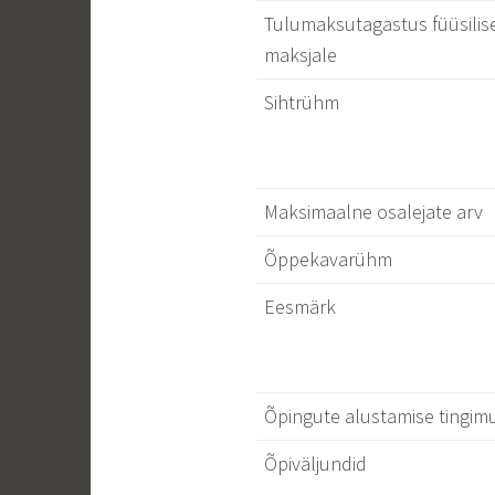
Tulumaksutagastus füüsilise
maksjale
Sihtrühm
Maksimaalne osalejate arv
Õppekavarühm
Eesmärk
Õpingute alustamise tingim
Õpiväljundid