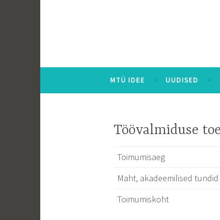
Liigu
sisu
juurde
MTÜ IDEE
UUDISED
Töövalmiduse to
Toimumisaeg
Maht, akadeemilised tundid 
Toimumiskoht