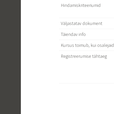
Hindamiskriteeriumid
Väljastatav dokument
Täiendav info
Kursus toimub, kui osalejai
Registreerumise tähtaeg