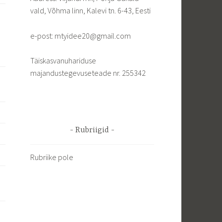
vald, Võhma linn, Kalevi tn. 6-43, Eesti
d
e-post: mtyidee20@gmail.com
Täiskasvanuhariduse
majandustegevuseteade nr. 255342
Rubriigid
Rubriike pole
2