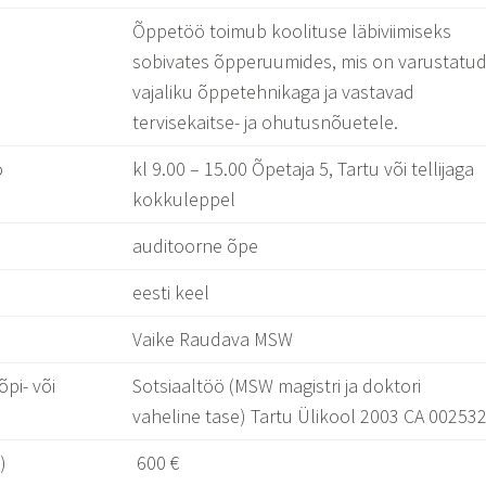
Õppetöö toimub koolituse läbiviimiseks
sobivates õpperuumides, mis on varustatu
vajaliku õppetehnikaga ja vastavad
tervisekaitse- ja ohutusnõuetele.
o
kl 9.00 – 15.00 Õpetaja 5, Tartu või tellijaga
kokkuleppel
auditoorne õpe
eesti keel
Vaike Raudava MSW
õpi- või
Sotsiaaltöö (MSW magistri ja doktori
vaheline tase) Tartu Ülikool 2003 CA 00253
)
600 €