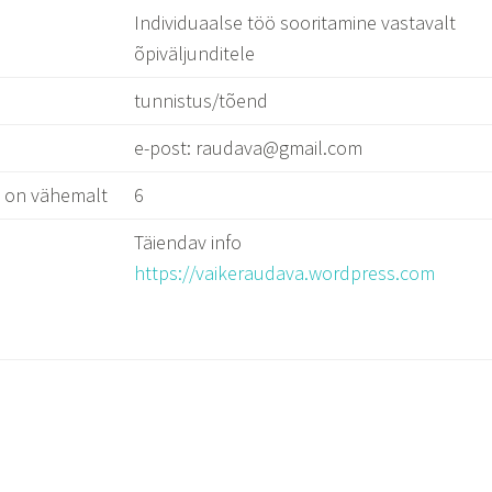
Individuaalse töö sooritamine vastavalt
õpiväljunditele
tunnistus/tõend
e-post: raudava@gmail.com
d on vähemalt
6
Täiendav info
https://vaikeraudava.wordpress.com