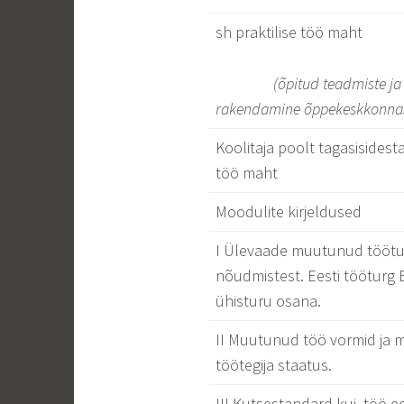
sh praktilise töö maht
(
õpitud teadmiste ja
rakendamine
õppekeskkonna
Koolitaja poolt tagasisidest
töö maht
Moodulite kirjeldused
I Ülevaade muutunud töötur
nõudmistest. Eesti tööturg
ühisturu osana.
II Muutunud töö vormid ja
töötegija staatus.
III Kutsestandard kui töö 